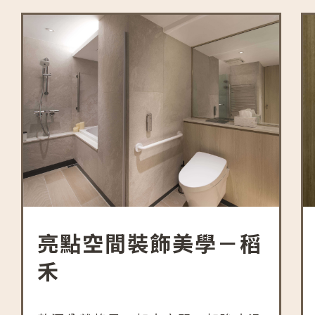
亮點空間裝飾美學－稻
禾