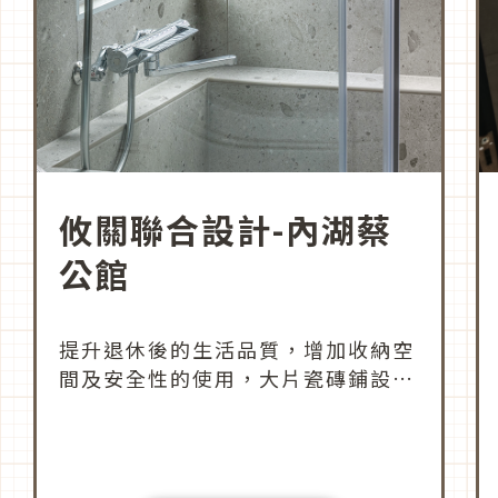
攸關聯合設計-內湖蔡
公館
提升退休後的生活品質，增加收納空
間及安全性的使用，大片瓷磚鋪設採
降低視域的腰線設計，規劃出清爽明
亮，溫馨舒適的空間。