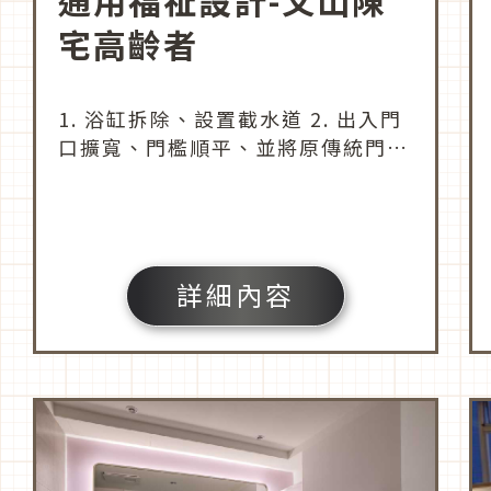
通用福祉設計-文山陳
宅高齡者
1. 浴缸拆除、設置截水道 2. 出入門
口擴寬、門檻順平、並將原傳統門更
改為拉門 3. 更換面盆及馬桶、新增
免治便座 4. 整室扶手規劃 5. 更換為
吸頂燈、新增浴室換氣暖房乾燥機
詳細內容