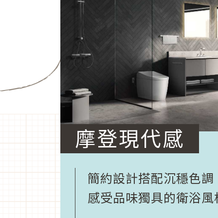
摩登現代感
簡約設計搭配沉穩色調
感受品味獨具的衛浴風