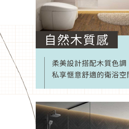
自然木質感
柔美設計搭配木質色調
私享愜意舒適的衛浴空