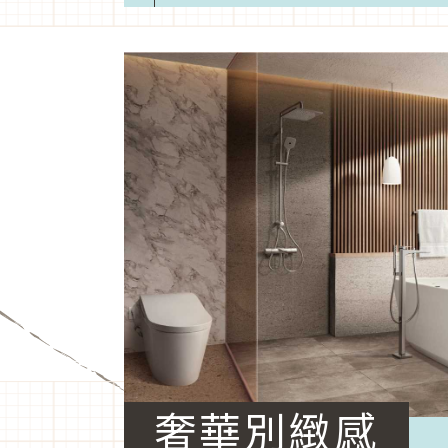
奢華別緻感