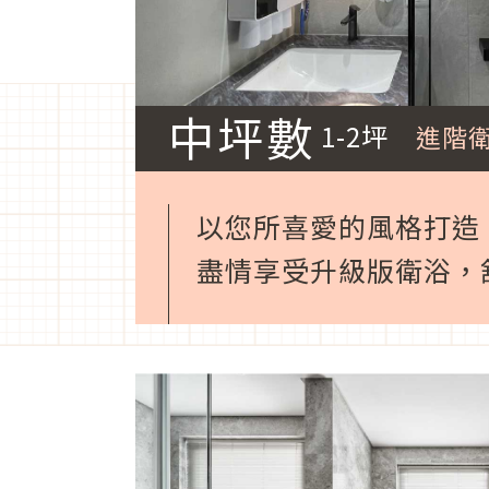
中坪數
1-2坪
進階衛
以您所喜愛的風格打造
盡情享受升級版衛浴，