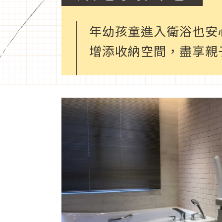
年幼孩童進入衛浴也安
增添收納空間，盡享親